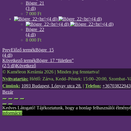
Bögre_21
(3 dl)
7 000
Ft
Bögre_22
(4 dl)
8 000
Ft
Prev
Előző termék
Bögre_15
(4 dl)
Következő termék
Bögre_17 “fületlen”
(2,5 dl)
Következő
© Kaméleon Kerámia 2026
|
Minden jog fenntartva!
Nyitvatartás:
Hétfő: Zárva, Kedd–Péntek: 15:00–20:00, Szombat–Va
Címünk:
1093 Budapest, Lónyay utca 28.
|
Telefon:
+36703822943
Bezár
Kedves Látogató! Tájékoztatunk, hogy a honlap felhasználói élményé
információ