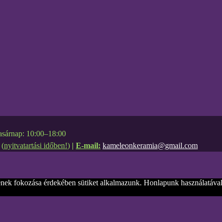
sárnap: 10:00–18:00
(
nyitvatartási időben!
)
|
E-mail:
kameleonkeramia@gmail.com
nek fokozása érdekében sütiket alkalmazunk. Honlapunk használatával 