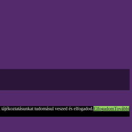
tájékoztatásunkat tudomásul veszed és elfogadod.
Elfogadom
További