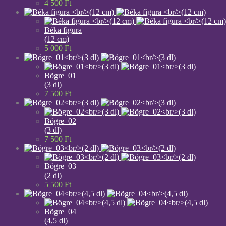
4 500
Ft
Béka figura
(12 cm)
5 000
Ft
Bögre_01
(3 dl)
7 500
Ft
Bögre_02
(3 dl)
7 500
Ft
Bögre_03
(2 dl)
5 500
Ft
Bögre_04
(4,5 dl)