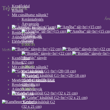
Kezdőoldal
Termékek
Rólunk
Mit csinálhatsz nálunk?
Ára
Kerámiafestés
Agyagozás
Megfesthető kerámiák, árak
Rendezvények
“Amőba” tál
Ajándékutalványok
(15 cm)
Elérhetőségek
9 000
Ft
Menü
“Bordás” tányér
Kezdőoldal
(22 cm)
Rólunk
9 000
Ft
Mit csinálhatsz nálunk?
Kerámiafestés
Agyagozás
“Görbe” kínálótál G1
Megfesthető kerámiák, árak
(28×18 cm)
Rendezvények
9 500
Ft
Ajándékutalványok
Elérhetőségek
“Görbe” kínálótál G2
(32 x 21 cm)