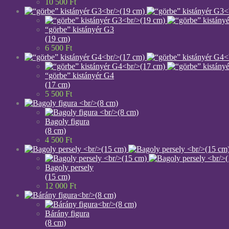
10 500
Ft
“görbe” kistányér G3
(19 cm)
6 500
Ft
“görbe” kistányér G4
(17 cm)
5 500
Ft
Bagoly figura
(8 cm)
4 500
Ft
Bagoly persely
(15 cm)
12 000
Ft
Bárány figura
(8 cm)