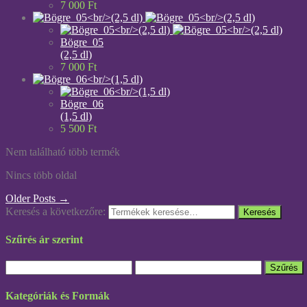
7 000
Ft
Bögre_05
(2,5 dl)
7 000
Ft
Bögre_06
(1,5 dl)
5 500
Ft
Nem található több termék
Nincs több oldal
Older Posts →
Keresés a következőre:
Keresés
Szűrés ár szerint
Szűrés
Kategóriák és Formák